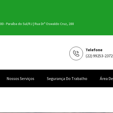
00 - Paraíba do Sul/RJ
|
Rua Drº Oswaldo Cruz, 288
Telefone
(22) 99253-2372
Nossos Serviços
Segurança Do Trabalho
Área D