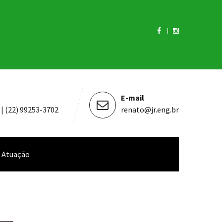
E-mail
 | (22) 99253-3702
renato@jr.eng.br
e Atuação