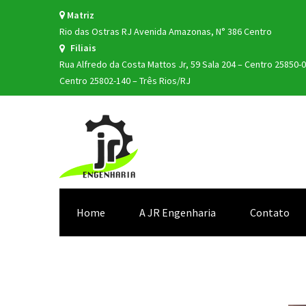
Matriz
Rio das Ostras
RJ
Avenida Amazonas,
N° 386
Centro
Filiais
Rua Alfredo da Costa Mattos Jr, 59 Sala 204 – Centro 25850-0
Centro 25802-140 – Três Rios/RJ
Home
A JR Engenharia
Contato