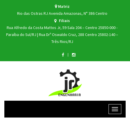
Matriz
Rio das Ostras
RJ
Avenida Amazonas,
N° 386
Centro
Filiais
Rua Alfredo da Costa Mattos Jr, 59 Sala 204 – Centro 25850-000 -
Paraíba do Sul/RJ
|
Rua Drº Oswaldo Cruz, 288 Centro 25802-140 –
Três Rios/RJ